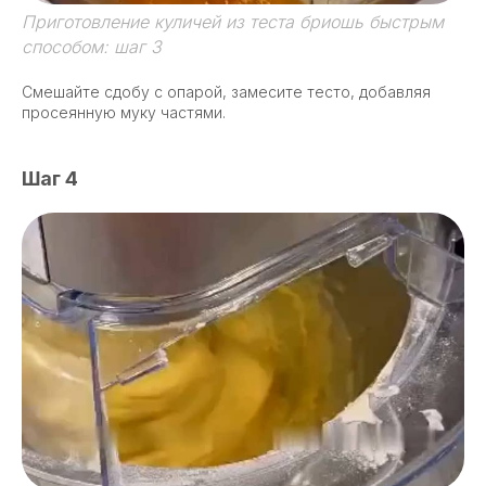
Приготовление куличей из теста бриошь быстрым
способом: шаг 3
Смешайте сдобу с опарой, замесите тесто, добавляя
просеянную муку частями.
Шаг 4