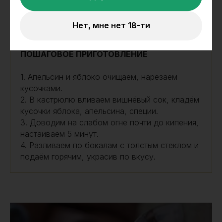
Гвоздика – 3 бутона
Нет, мне нет 18-ти
ПОШАГОВОЕ ПРИГОТОВЛЕНИЕ
1. Апельсин и яблоко очищаем, нарезаем
кусочками.
2. В кастрюлю вливаем вишнёвый сок, кладём
кусочки яблока, апельсина, специи.
3. Доводим на слабом огне почти до кипения,
настаиваем 5 минут.
4. Разливаем по бокалам с толстым стеклом и
подаём горячим, украсив по вкусу.