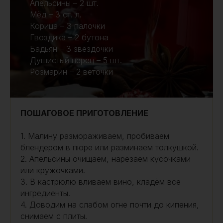
Апельсины – 2 шт.
Мёд – 3 ст. л.
Корица – 3 палочки
Гвоздика – 2 бутона
Бадьян – 3 звёздочки
Душистый перец – 5 шт.
Розмарин – 2 веточки
ПОШАГОВОЕ ПРИГОТОВЛЕНИЕ
1. Малину размораживаем, пробиваем
блендером в пюре или разминаем толкушкой.
2. Апельсины очищаем, нарезаем кусочками
или кружочками.
3. В кастрюлю вливаем вино, кладём все
ингредиенты.
4. Доводим на слабом огне почти до кипения,
снимаем с плиты.