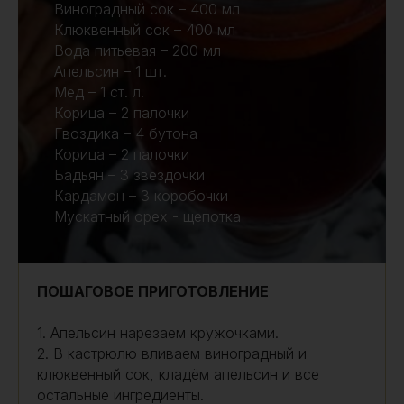
Виноградный сок – 400 мл
Клюквенный сок – 400 мл
Вода питьевая – 200 мл
Апельсин – 1 шт.
Мёд – 1 ст. л.
Корица – 2 палочки
Гвоздика – 4 бутона
Корица – 2 палочки
Бадьян – 3 звёздочки
Кардамон – 3 коробочки
Мускатный орех - щепотка
ПОШАГОВОЕ ПРИГОТОВЛЕНИЕ
1. Апельсин нарезаем кружочками.
2. В кастрюлю вливаем виноградный и
клюквенный сок, кладём апельсин и все
остальные ингредиенты.