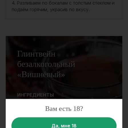
4. Разливаем по бокалам с толстым стеклом и
подаём горячим, украсив по вкусу.
Глинтвейн
безалкогольный
«Вишнёвый»
ИНГРЕДИЕНТЫ
Вам есть 18?
Вишнёвый сок – 1 л
Яблоко – 1 шт.
Апельсин – 1 шт.
Да, мне 18
Корица – 1 палочка