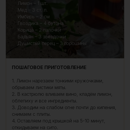
Лимон – 1 шт.
Мёд – 3 ст. л.
Имбирь – 2 см
Гвоздика – 4 бутона
Корица – 2 палочки
Бадьян – 3 звёздочки
Душистый перец – 3 горошины
ПОШАГОВОЕ ПРИГОТОВЛЕНИЕ
1. Лимон нарезаем тонкими кружочками,
обрываем листики мяты.
2. В кастрюлю вливаем вино, кладём лимон,
облепиху и все ингредиенты.
3. Доводим на слабом огне почти до кипения,
снимаем с плиты.
4. Оставляем под крышкой на 5-10 минут,
откидываем на сито.