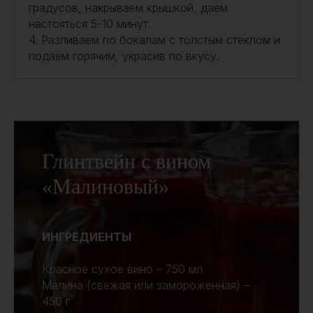
градусов, накрываем крышкой, даём
настояться 5-10 минут.
4. Разливаем по бокалам с толстым стеклом и
подаём горячим, украсив по вкусу.
Глинтвейн с вином
«Малиновый»
ИНГРЕДИЕНТЫ
Красное сухое вино – 750 мл
Малина (свежая или замороженная) –
450 г