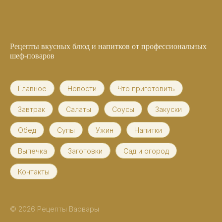
Рецепты вкусных блюд и напитков от профессиональных
шеф-поваров
Главное
Новости
Что приготовить
Завтрак
Салаты
Соусы
Закуски
Обед
Супы
Ужин
Напитки
Выпечка
Заготовки
Сад и огород
Контакты
© 2026 Рецепты Варвары