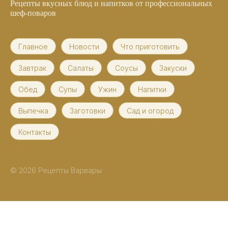
Рецепты вкусных блюд и напитков от профессиональных
шеф-поваров
Главное
Новости
Что приготовить
Завтрак
Салаты
Соусы
Закуски
Обед
Супы
Ужин
Напитки
Выпечка
Заготовки
Сад и огород
Контакты
© 2026 Рецепты Варвары