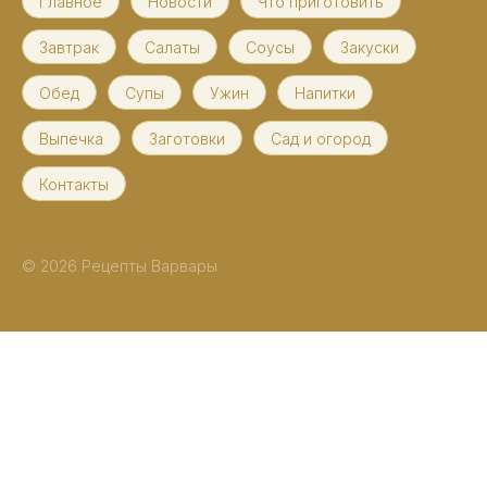
Главное
Новости
Что приготовить
Завтрак
Салаты
Соусы
Закуски
Обед
Супы
Ужин
Напитки
Выпечка
Заготовки
Сад и огород
Контакты
© 2026 Рецепты Варвары