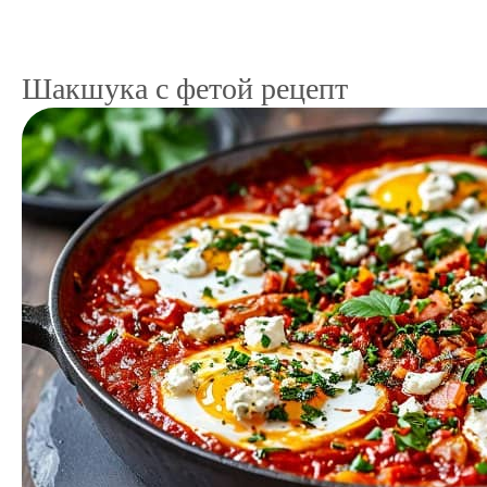
Шакшука с фетой рецепт