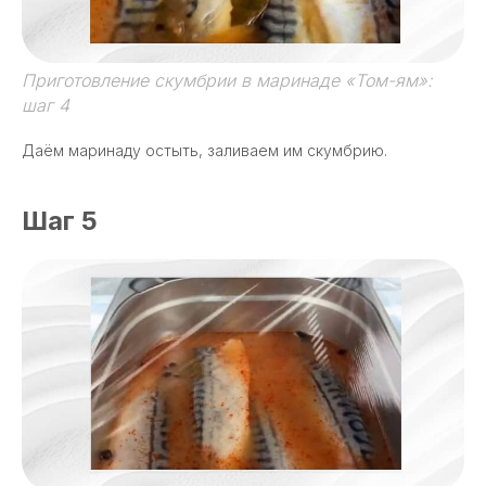
Приготовление скумбрии в маринаде «Том-ям»:
шаг 4
Даём маринаду остыть, заливаем им скумбрию.
Шаг 5