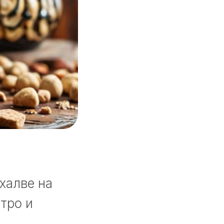
халве на
тро и