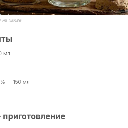
 на халве
нты
0 мл
0% — 150 мл
 приготовление