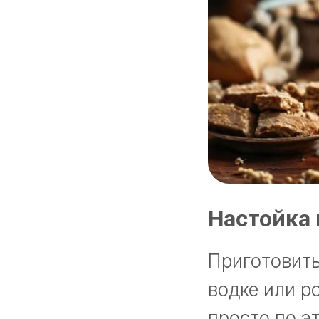
Настойка 
Приготовить
водке или р
просто по э