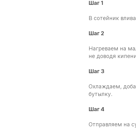
Шаг 1
В сотейник влива
Шаг 2
Нагреваем на мал
не доводя кипени
Шаг 3
Охлаждаем, доба
бутылку.
Шаг 4
Отправляем на с