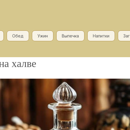
Обед
Ужин
Выпечка
Напитки
За
на халве