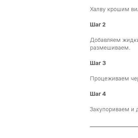
Халву крошим ви
Шаг 2
Добавляем жидки
размешиваем.
Шаг 3
Процеживаем чер
Шаг 4
Закупориваем и 