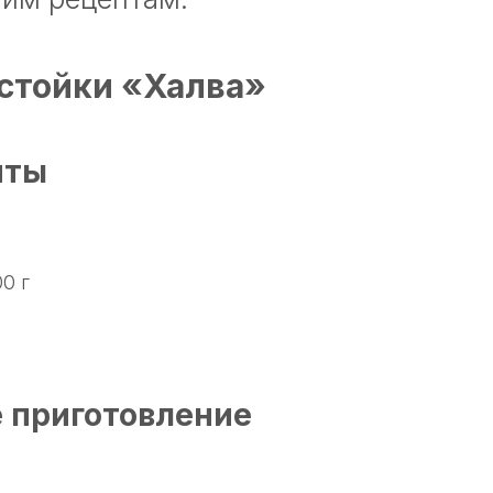
стойки «Халва»
нты
0 г
 приготовление