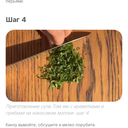
перьями.
Шаг 4
Приготовление супа Том ям с креветками и
грибами на кокосовом молоке: шаг 4
Кинзу вымойте, обсушите и мелко порубите.