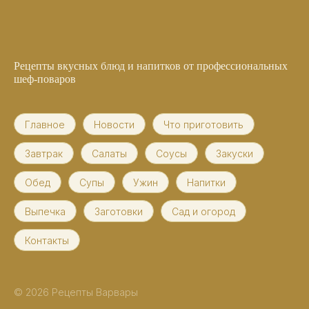
Рецепты вкусных блюд и напитков от профессиональных
шеф-поваров
Главное
Новости
Что приготовить
Завтрак
Салаты
Соусы
Закуски
Обед
Супы
Ужин
Напитки
Выпечка
Заготовки
Сад и огород
Контакты
© 2026 Рецепты Варвары