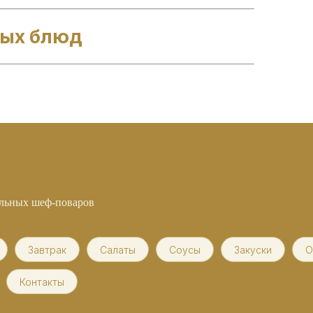
ных блюд
альных шеф-поваров
Завтрак
Салаты
Соусы
Закуски
О
Контакты