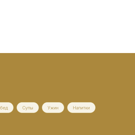
бед
Супы
Ужин
Напитки