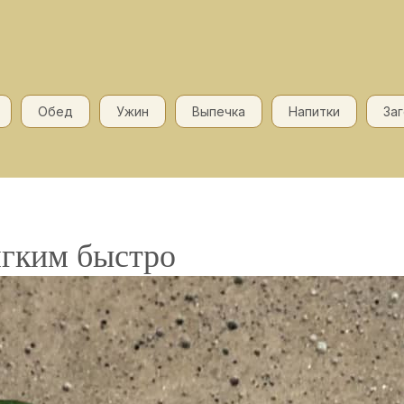
Обед
Ужин
Выпечка
Напитки
За
ягким быстро