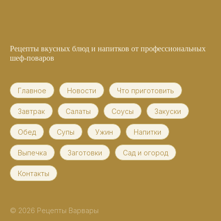
Рецепты вкусных блюд и напитков от профессиональных
шеф-поваров
Главное
Новости
Что приготовить
Завтрак
Салаты
Соусы
Закуски
Обед
Супы
Ужин
Напитки
Выпечка
Заготовки
Сад и огород
Контакты
© 2026 Рецепты Варвары